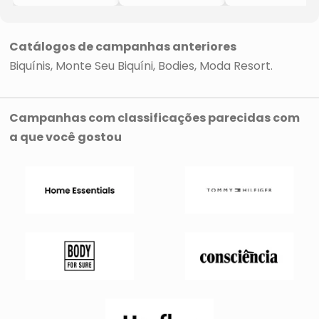
Tanga
Tanga Dupla
Tanga
- Azul & Off
Face
- Preto &
White
- Laranja &
Branco
Vermelho
Catálogos de campanhas anteriores
Biquínis
Monte Seu Biquíni
Bodies
Moda Resort
Campanhas com classificações parecidas com
a que você gostou