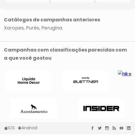
- 700ml
- 700ml
- 700ml
- Monin
- Monin
- Monin
Catálogos de campanhas anteriores
Xaropes
Purês
Perugina
Campanhas com classificações parecidas com
a que você gostou
iOS
Android