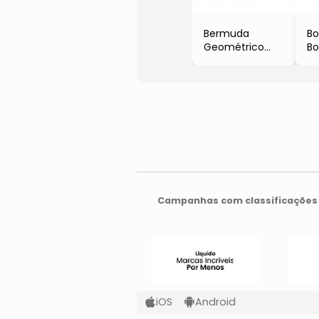
Bermuda
B
Geométrico
Bo
- Rosa & Azul
- 
- Le Bhua
- 
Campanhas com classificações 
iOS
Android