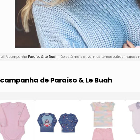
aqui! A campanha
Paraíso & Le Buah
não está mais ativa, mas temos outras marcas na
a campanha de Paraíso & Le Buah