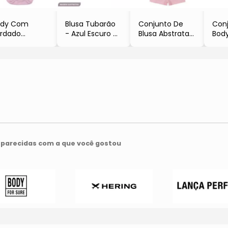
ody Com
Blusa Tubarão
Conjunto De
Con
rdado
- Azul Escuro &
Blusa Abstrata
Bod
Rosa Claro
Azul Claro
& Short
Bor
Paraíso
- Le Bhua
- Rosa Claro &
Shor
Azul Claro
- Br
- Le Bhua
Cinz
- Pa
parecidas com a que você gostou