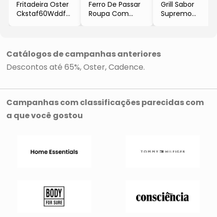
Fritadeira Oster
Ferro De Passar
Grill Sabor
Ckstaf60Wddf
Roupa Com
Supremo
- Preta
Base
- Preto
- 220V
Antiaderente
- 9xØ35cm
- 1600W
- Verde Claro &
- 220V
Branco
- 1250W
Catálogos de campanhas anteriores
-
- 5
Descontos até 65%
Oster
Cadence
14,6x11,9x27,8cm
Temperaturas
- 127V
- Cadence
- 1200W
- Oster
Campanhas com classificações parecidas com
a que você gostou