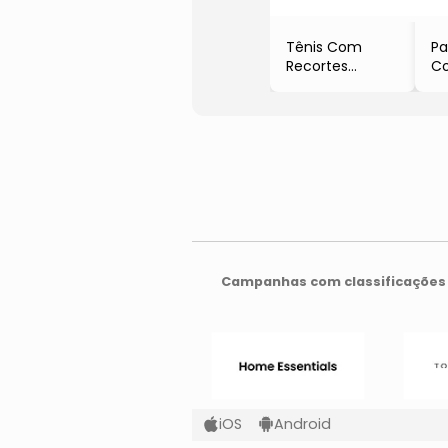
Tênis Com
Pa
Recortes
Co
- Preto
- 
Be
Campanhas com classificações 
iOS
Android