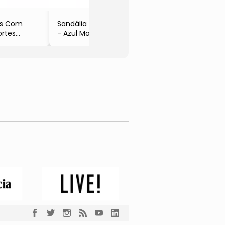
is Com
Sandália Lisa
ortes
- Azul Marinho
ul Marinho