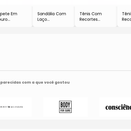
pete Em
Sandália Com
Tênis Com
Tên
uro
Laço
Recortes
Rec
Caramelo &
- Rosa Claro &
- Azul Marinho
- Az
ge Claro
Branca
& Vermelho
Escuro
parecidas com a que você gostou