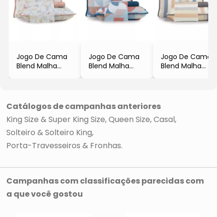
Jogo De Cama
Jogo De Cama
Jogo De Cama
Blend Malha
Blend Malha
Blend Malha
King Size
King Size
King Size
- Cinza & Rosa
- Azul Marinho &
- Cinza
- 4Pçs
Vermelho
- 4Pçs
- 4Pçs
Catálogos de campanhas anteriores
King Size & Super King Size
Queen Size
Casal
Solteiro & Solteiro King
Porta-Travesseiros & Fronhas
Campanhas com classificações parecidas com
a que você gostou