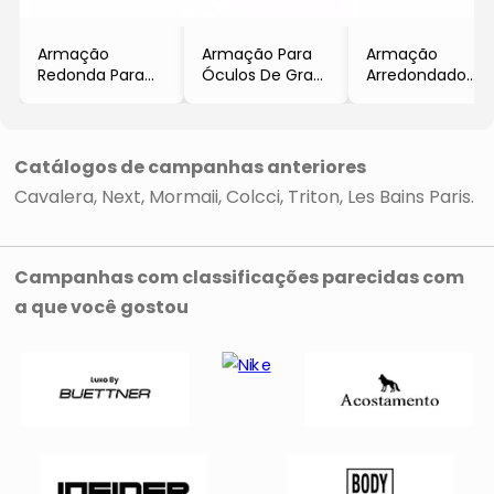
Armação
Armação Para
Armação
Redonda Para
Óculos De Grau
Arredondado
Óculos De Grau
Arredondada
Para Óculos De
- Preta &
- Marrom &
Grau
Prateada
Marrom Claro
- Marrom
- Les Bains Paris
Catálogos de campanhas anteriores
Cavalera
Next
Mormaii
Colcci
Triton
Les Bains Paris
Campanhas com classificações parecidas com
a que você gostou