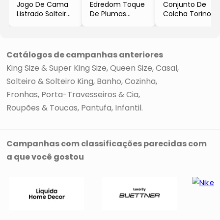
Jogo De Cama
Edredom Toque
Conjunto De
Listrado Solteiro
De Plumas
Colcha Torino
- Branco
Solteiro
Solteiro
- 3Pçs
- Branco
- Branco
- 300 Fios
- 180x240cm
- 2Pçs
- Niazitex
- Niazitex
Catálogos de campanhas anteriores
King Size & Super King Size
Queen Size
Casal
Solteiro & Solteiro King
Banho
Cozinha
Fronhas, Porta-Travesseiros & Cia
Roupões & Toucas
Pantufa
Infantil
Campanhas com classificações parecidas com
a que você gostou