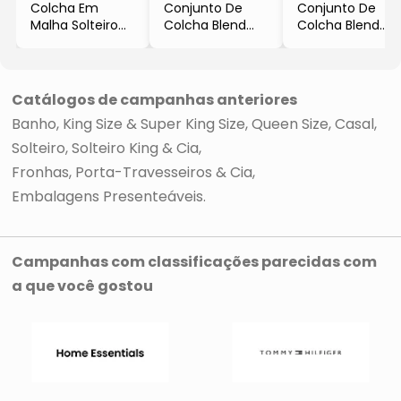
Colcha Em
Conjunto De
Conjunto De
Malha Solteiro
Colcha Blend
Colcha Blend
- Bege Claro
Elegance
Elegance
- 90x190cm
Clássica Casal
Clássica King
- Bege Claro
Size
- 3Pçs
- Off White
Catálogos de campanhas anteriores
- 3Pçs
Banho
King Size & Super King Size
Queen Size
Casal
Solteiro, Solteiro King & Cia
Fronhas, Porta-Travesseiros & Cia
Embalagens Presenteáveis
Campanhas com classificações parecidas com
a que você gostou