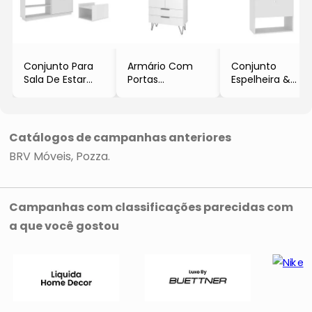
Conjunto Para
Armário Com
Conjunto
Sala De Estar
Portas
Espelheira &
Compacto
- Branco
Balcão Para
- Branco
- 171x75x36,5cm
Banheiro
- 3Pçs
- BRV Móveis
- Branco
- BRV Móveis
- 2Pçs
Catálogos de campanhas anteriores
- BRV Móveis
BRV Móveis
Pozza
Campanhas com classificações parecidas com
a que você gostou