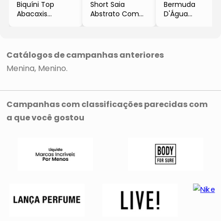
Biquíni Top
Short Saia
Bermuda
Abacaxis
Abstrato Com
D'Água
- Amarelo &
Ajuste
Dinossauros
Rosa
- Pink & Roxo
- Amarela &
Escuro
Verde Limão
Catálogos de campanhas anteriores
Menina
Menino
Campanhas com classificações parecidas com
a que você gostou