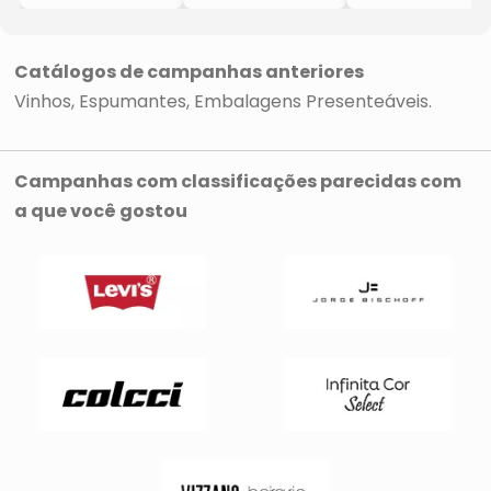
- Preta& Branca
- Cabernet
- Riesling
- 1 Garrafa
- Brasil
- Brasil
- 28x9,1x9,1cm
- 750ml
- 750ml
- Miolo
- Miolo
Catálogos de campanhas anteriores
Vinhos
Espumantes
Embalagens Presenteáveis
Campanhas com classificações parecidas com
a que você gostou