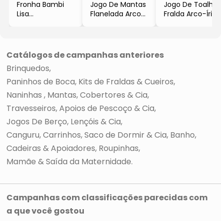
Fronha Bambi
Jogo De Mantas
Jogo De Toalhas
Lisa
Flanelada Arco-
Fralda Arco-Íris
- Cinza
Íris
- Branco & Rosa
- 28x40cm
- Branco & Rosa
Claro
- Incomfral
- 2Pçs
- 2Pçs
- Inconfral
- Inconfral
Catálogos de campanhas anteriores
Brinquedos
Paninhos de Boca, Kits de Fraldas & Cueiros
Naninhas
Mantas, Cobertores & Cia
Travesseiros, Apoios de Pescoço & Cia
Jogos De Berço, Lençóis & Cia
Canguru, Carrinhos, Saco de Dormir & Cia
Banho
Cadeiras & Apoiadores
Roupinhas
Mamãe & Saída da Maternidade
Campanhas com classificações parecidas com
a que você gostou