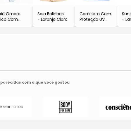
aiô Ombro
Saia Bolinhas
Camiseta Com
Sun
nico Com
- Laranja Claro
Proteção UV
- La
cortes
- Azul
Verde Claro
parecidas com a que você gostou