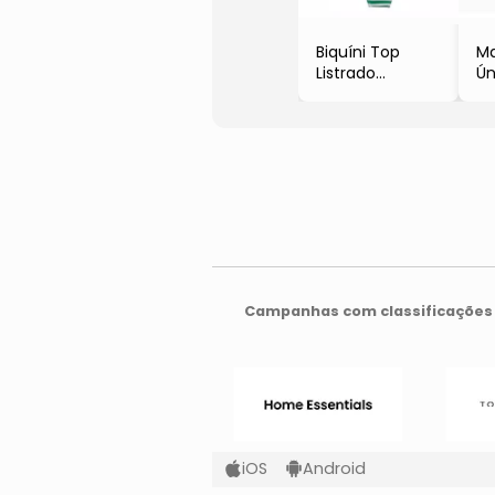
Biquíni Top
M
Listrado
Ú
- Verde &
Re
Branco
- 
Campanhas com classificações 
iOS
Android