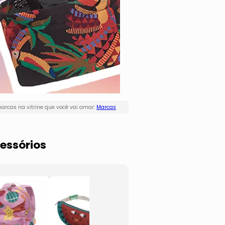
arcas na vitrine que você vai amar:
Marcas
essórios
Bolsa Saco
Bolsa
Abacaxi
Transv
- Laranja &
Banan