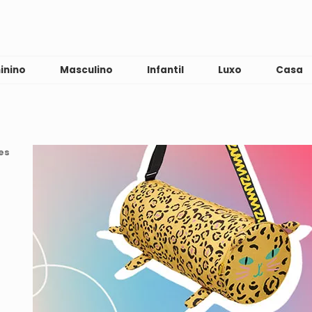
inino
Masculino
Infantil
Luxo
Casa
es