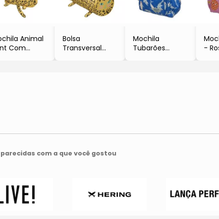
chila Animal
Bolsa
Mochila
Moch
int Com
Transversal
Tubarões
- Ro
cortes
Animal Print
- Azul & Azul
Ver
Amarela &
- Amarela &
Claro
- 29
eta
Preta
-
- FA
- 21x45cm
29,5x37,5x13cm
ZUM
x35,5x8,5cm
- FABULA
- FABULA
FABULA
ZUMZUM
ZUMZUM
UMZUM
parecidas com a que você gostou