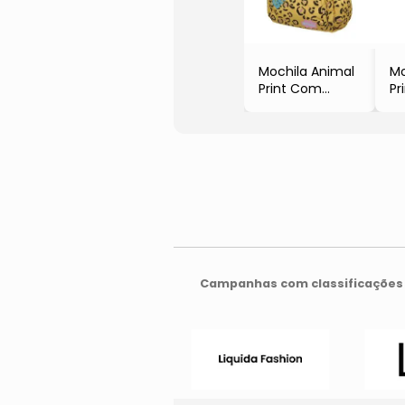
Mochila Animal
Mo
Print Com
Pr
Recortes
Re
- Amarela &
- 
Preta
Pr
- 29x37,5x13cm
-
- FABULA
30
ZUMZUM
- 
Z
Campanhas com classificações 