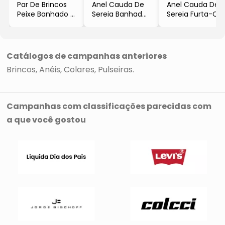
Par De Brincos
Anel Cauda De
Anel Cauda De
Peixe Banhado A
Sereia Banhado
Sereia Furta-Cor
Ouro Com
A Ouro Com
Com Obsidiana
Malaquita
Quartzo
- Amarelo &
- Dourado &
- Dourado & Off
Preto
Verde Escuro
White
- Tamanho: 13
Catálogos de campanhas anteriores
- 4x3,5cm
- Tamanho: 13
Brincos
Anéis
Colares
Pulseiras
Campanhas com classificações parecidas com
a que você gostou