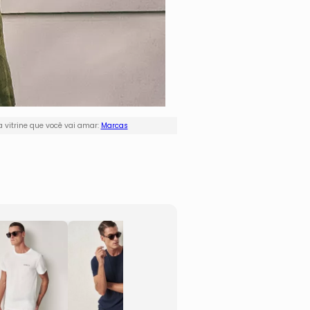
 vitrine que você vai amar:
Marcas
Camiseta Lisa
Camis
- Azul Marinho
- Bra