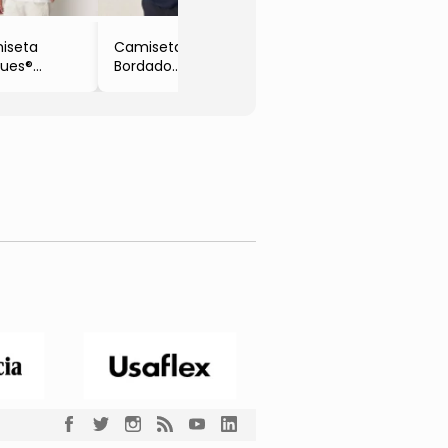
iseta
Camiseta Com
gues®
Bordado
anca
- Azul Marinho