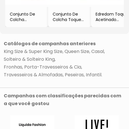
Conjunto De
Conjunto De
Edredom Toque
Colcha
Colcha Toque
Acetinado
Ultrawave
Acetinado
Solteiro
Diamond Queen
Diamond Super
- Azul Marinho &
Size
King Size
Branco
- Off White
- Verde Claro
- 240x280cm
Catálogos de campanhas anteriores
- 3Pçs
- 3Pçs
- Altenburg
King Size & Super King Size
Queen Size
Casal
- Altenburg
- Altenburg
Solteiro & Solteiro King
Fronhas, Porta-Travesseiros & Cia
Travesseiros & Almofadas
Peseiras
Infantil
Campanhas com classificações parecidas com
a que você gostou