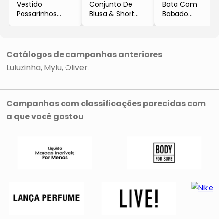
Vestido
Conjunto De
Bata Com
Passarinhos
Blusa & Short
Babado
- Azul
Ursinhos
- Rosa
- Luluzinha
- Branco & Azul
- Luluzinha
Escuro
- Luluzinha
Catálogos de campanhas anteriores
Luluzinha
Mylu
Oliver
Campanhas com classificações parecidas com
a que você gostou