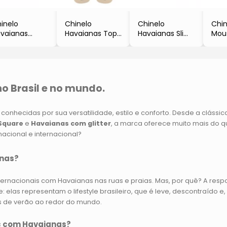
inelo
Chinelo
Chinelo
Chin
vaianas
Havaianas Top
Havaianas Slim
Mou
lor
Disney
- Bege
Don
Branca
- Bege
-Havaianas
Pat
Havaianas
- Havaianas
- Az
& Az
-Ha
o Brasil e no mundo.
 conhecidas por sua versatilidade, estilo e conforto. Desde a clássi
Square
e
Havaianas com glitter
, a marca oferece muito mais do 
acional e internacional?
anas?
nternacionais com Havaianas nas ruas e praias. Mas, por quê? A res
de: elas representam o lifestyle brasileiro, que é leve, descontraído
s de verão ao redor do mundo.
c com Havaianas?