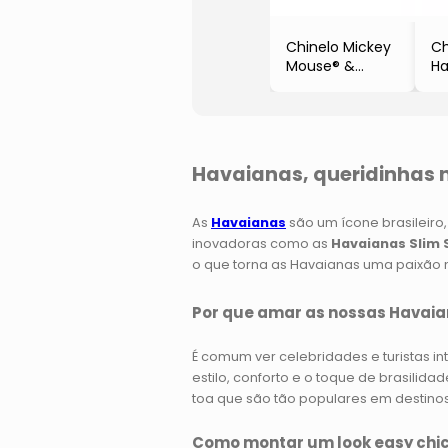
Chinelo Mickey
Ch
Mouse® &
Ha
Pateta®
Co
- Preto & Bege
- 
Claro
- 
-Havaianas
Havaianas, queridinhas n
As
Havaianas
são um ícone brasileiro,
inovadoras como as
Havaianas Slim 
o que torna as Havaianas uma paixão n
Por que amar as nossas Havai
É comum ver celebridades e turistas i
estilo, conforto e o toque de brasilida
toa que são tão populares em destino
Como montar um look easy chi