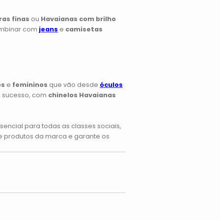
ras finas
ou
Havaianas com brilho
ombinar com
jeans
e
camisetas
os
e
femininos
que vão desde
óculos
 sucesso, com
chinelos Havaianas
ncial para todas as classes sociais,
de produtos da marca e garante os