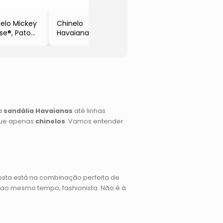
& Azul Claro
& Azul
-Hava
elo Mickey
Chinelo
se®, Pato
Havaianas Slim
ald® &
- Bege Claro &
eta®
Dourado
ul Marinho
ul Claro
vaianas
ca
sandália Havaianas
até linhas
que apenas
chinelos
. Vamos entender
posta está na combinação perfeita de
 e, ao mesmo tempo, fashionista. Não é à