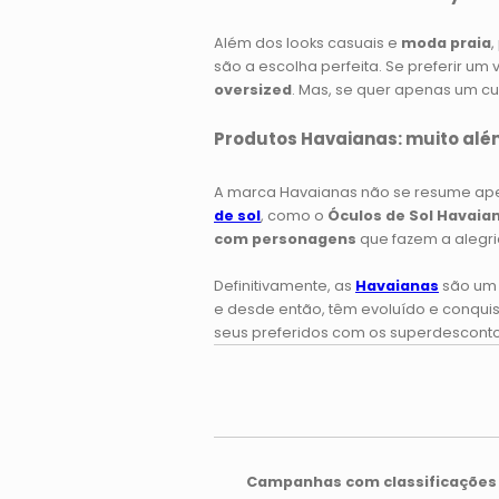
Além dos looks casuais e
moda praia
,
são a escolha perfeita. Se preferir um 
oversized
. Mas, se quer apenas um cu
Produtos Havaianas: muito além
A marca Havaianas não se resume apen
de sol
, como o
Óculos de Sol Havaia
com personagens
que fazem a alegr
Definitivamente, as
Havaianas
são um 
e desde então, têm evoluído e conquis
seus preferidos com os superdescont
Campanhas com classificações 