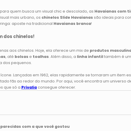
 para quem busca um visual chic e descolado, as
Havaianas com ti
visual mais urbano, os
chinelos Slide Havaianas
são ideais para c
ringa: aposte na tradicional
Havaianas branca
!
 dos chinelos!
as aos chinelos. Hoje, ela oferece um mix de
produtos masculin
nas
, até
bolsas
e
toalhas
. Além disso, a
linha infantil
também é um
ia dos pequenos.
ícone. Lançadas em 1962, elas rapidamente se tornaram um item esse
tado fãs ao redor do mundo. Por aqui, você encontra um universo 
os que só a
Privalia
consegu
e oferecer.
parecidas com a que você gostou