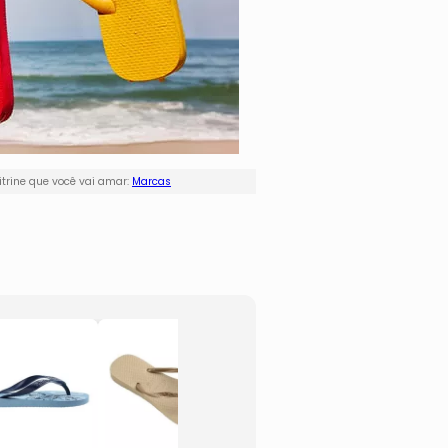
trine que você vai amar:
Marcas
Chinelo Mickey
Chine
Mouse®, Pato
Mouse
Donald® &
Donal
Pateta®
Patet
- Azul Marinho
- Azul