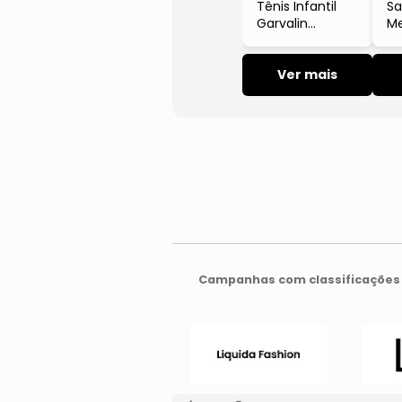
Tênis Infantil
Sa
Garvalin
Me
Barefoot Couro
Du
Branco E Rosa
Co
Ver mais
Ma
Bi
Campanhas com classificações 