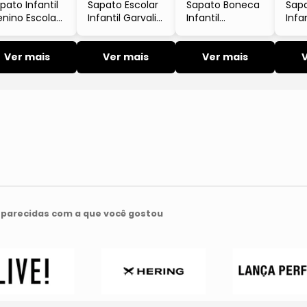
pato Infantil
Sapato Escolar
Sapato Boneca
Sap
nino Escolar
Infantil Garvalin
Infantil
Infan
plo Velcro
Barefoot Couro
Biomecanics
Bio
uro Azul
Preto
Couro Napa
Cou
rinho
Ver mais
Ver mais
Preto Com
Ver mais
Azul
omecanics
Velcro
parecidas com a que você gostou