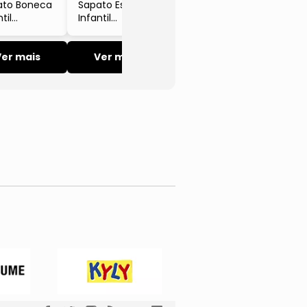
ato Boneca
Sapato Escolar
til
Infantil
mecanics
Biomecanics
ro Napa
Couro Liso
 Marinho
Ver mais
Preto
Ver mais