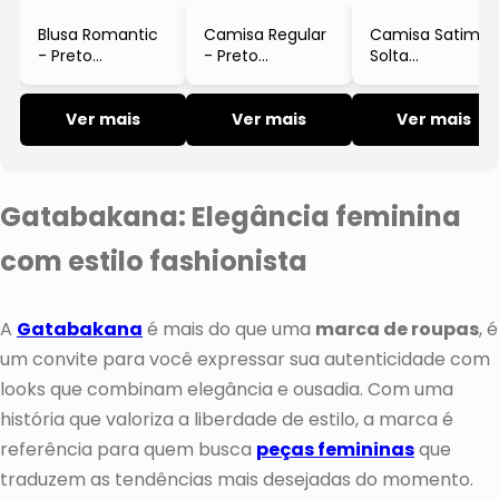
Blusa Romantic
Camisa Regular
Camisa Satim
Top
- Preto
- Preto
Solta
- Gatabakana
- Gatabakana
- Preto
- Gatabakana
Ver mais
Ver mais
Ver mais
Gatabakana: Elegância feminina
com estilo fashionista
A
Gatabakana
é mais do que uma
marca de roupas
, é
um convite para você expressar sua autenticidade com
looks que combinam elegância e ousadia. Com uma
história que valoriza a liberdade de estilo, a marca é
referência para quem busca
peças femininas
que
traduzem as tendências mais desejadas do momento.