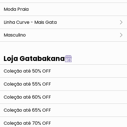
Moda Praia
Linha Curve - Mais Gata
Blusas, Croppeds & Cia
Masculino
Casacos, Jaquetas & Cia
Blusas, Croppeds & Cia
Loja Gatabakana
Calças, Shorts & Cia
Casacos, Jaquetas & Cia
Coleção até 50% OFF
Vestidos
Calças, Shorts & Cia
Coleção até 55% OFF
Vestidos
Coleção até 60% OFF
Coleção até 65% OFF
Coleção até 70% OFF