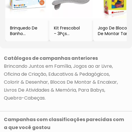
Brinquedo De
Kit Frescobol
Jogo De Blocos
Banho
- 3Pçs
De Montar Tand
Barquinho
- Leplastic
- Laranja & Roxo
- Azul &
- 20Pçs
Amarelo
- Toyster
- 2Pçs
Catálogos de campanhas anteriores
- Toyster
Brincando Juntos em Família
Jogos ao ar Livre
Oficina de Criação
Educativos & Pedagógicos
Colorir & Desenhar
Blocos De Montar & Encaixar
Livros De Atividades & Memória
Para Babys
Quebra-Cabeças
Campanhas com classificações parecidas com
a que você gostou