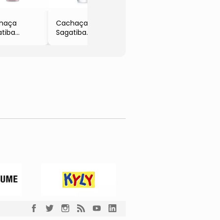
Group
haça
Cachaça
atiba
Sagatiba
ambu &
Cristalina
uticaba
- Brasil
00ml
- 700mL
ampari
- Campari
up
Group