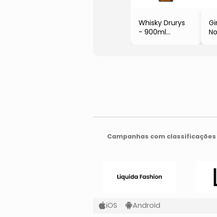
Whisky Drurys
Gi
- 900ml
No
- Campari
- 
Group
Lo
- 
- 
Campanhas com classificações 
iOS
Android