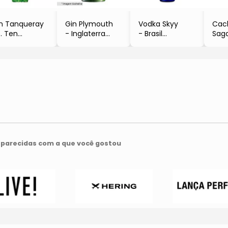
n Tanqueray
Gin Plymouth
Vodka Skyy
Cac
. Ten
- Inglaterra
- Brasil
Sag
Inglaterra,
- 750ml
- 980ml
- J
ndres
- Pernod Ricard
- Campari
Jab
750ml
Group
- 7
Diageo
- C
Gro
parecidas com a que você gostou