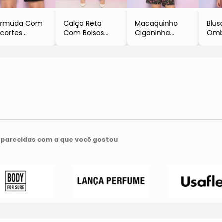
ermuda Com
Calça Reta
Macaquinho
Blu
cortes
Com Bolsos
Ciganinha
Omb
Preta
- Preta
Conchas
Can
DOMENICA
- DOMENICA
- Preto & Rosa
- Pr
OLAZZO
SOLAZZO
- DOMENICA
- Lu
SOLAZZO
parecidas com a que você gostou