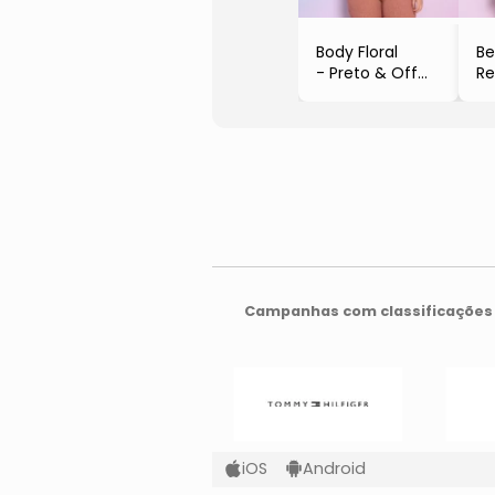
Body Floral
B
- Preto & Off
Re
White
- 
- Luktal
- 
S
Campanhas com classificações 
iOS
Android