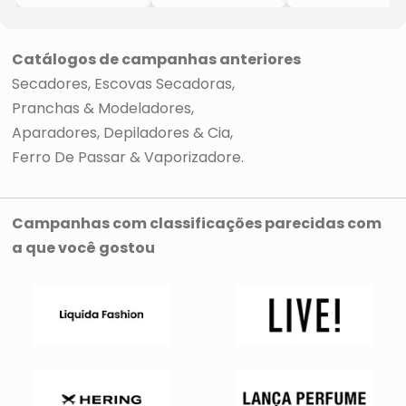
Hair Designer
Hair Designer
Rotativa
-Vermelho
-Vermelho
Diamond
-1800W
-1800W
Rotating
-127V
-220V
-Preta & Cinza
Catálogos de campanhas anteriores
-127V
Secadores
Escovas Secadoras
Pranchas & Modeladores
Aparadores, Depiladores & Cia
Ferro De Passar & Vaporizadore
Campanhas com classificações parecidas com
a que você gostou