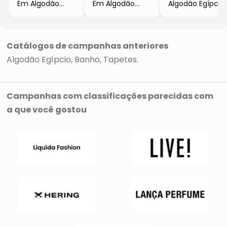
Em Algodão
Em Algodão
Algodão Egípcio
Egípcio
Egípcio
- Branco
- Branco
- Branco
- 2pçs
- 5Pçs
- 5Pçs
- Buddemeyer
- Buddemeyer
Catálogos de campanhas anteriores
Algodão Egípcio
Banho
Tapetes
Campanhas com classificações parecidas com
a que você gostou