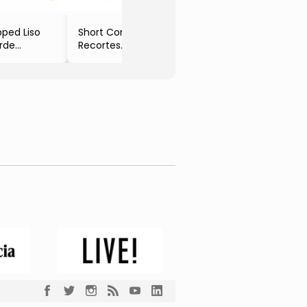
ped Liso
Short Com
rde
Recortes
ly
- Preto
- Milon