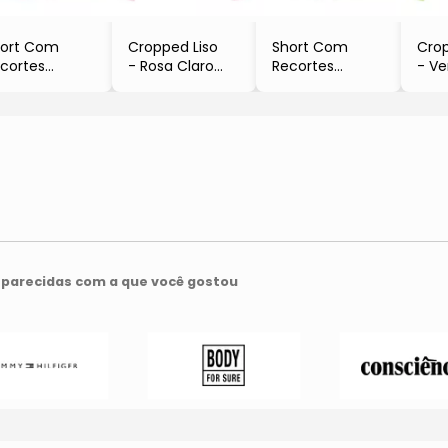
ort Com
Cropped Liso
Short Com
Crop
cortes
- Rosa Claro
Recortes
- Ve
Rosa
- Kyly
- Azul Marinho
- Ky
Milon
- Milon
parecidas com a que você gostou