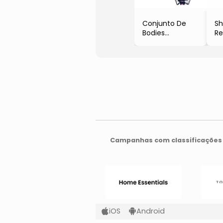
Conjunto De
Sh
Bodies
Re
- Kyly
- 
- 
Campanhas com classificações 
iOS
Android