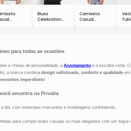
amiseta
Blusa
Camiseta
Vest
sual
Celebration
Casual
Tub
sculina Slim
Fem Regata
Masculina
Est
- Preto
Regular
- Pr
Preto
- Acostamento
- Preto
- A
Acostamento
- Acostamento
neo para todas as ocasiões
eis e cheias de personalidade, a
Acostamento
é a escolha certa. 
ntis, a marca combina
design sofisticado, conforto e qualidade
em 
escontos imperdíveis
!
ocê encontra na Privalia
ia a dia, com estampas marcantes e modelagens confortáveis.
erfeitas para compor looks casuais ou mais elegantes com um toque