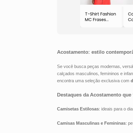
T-Shirt Fashion
C
MC Frases
Ca
- Preto
Ma
- Acostamento
Fit
- 
- 
Acostamento: estilo contemporâ
Se você busca peças modernas, versát
calçados masculinos, femininos e infa
encontra uma seleção exclusiva com
d
Destaques da Acostamento que v
Camisetas Estilosas
: ideais para o d
Camisas Masculinas e Femininas
: p