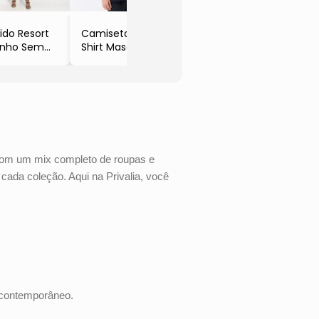
ido Resort
Camiseta Big
inho Sem
Shirt Masc MC
ampa
- Preto
eto
- Acostamento
costamento
Com um mix completo de roupas e
cada coleção. Aqui na Privalia, você
 contemporâneo.