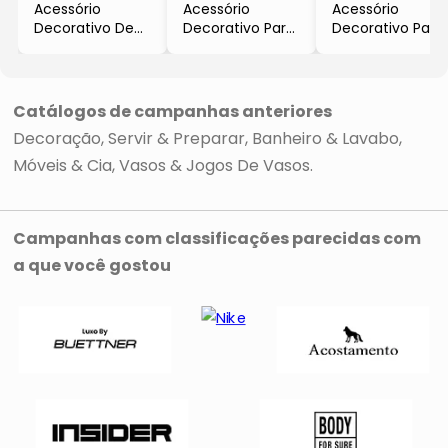
Acessório
Acessório
Acessório
Decorativo De
Decorativo Para
Decorativo Para
Mesa
Mesa
Mesa
- Bege & Azul
- Off White
- Branco & Azul
- 2,5x2,5x204cm
- 55x5x2,5cm
Marinho
- Btc Decor
- Btc Decor
- 204x2x2cm
Catálogos de campanhas anteriores
- Btc Decor
Decoração
Servir & Preparar
Banheiro & Lavabo
Móveis & Cia
Vasos & Jogos De Vasos
Campanhas com classificações parecidas com
a que você gostou