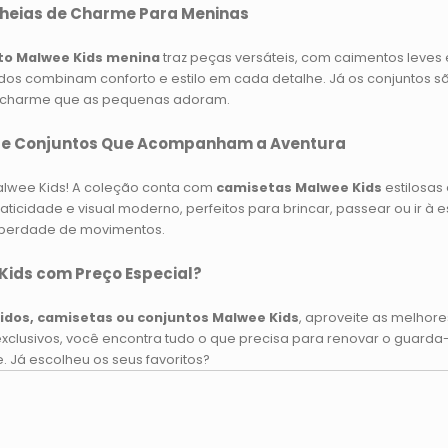
Cheias de Charme Para Meninas
to Malwee Kids menina
traz peças versáteis, com caimentos leves 
tidos combinam conforto e estilo em cada detalhe. Já os conjuntos são 
o charme que as pequenas adoram.
 e Conjuntos Que Acompanham a Aventura
lwee Kids! A coleção conta com
camisetas Malwee Kids
estilosas 
ticidade e visual moderno, perfeitos para brincar, passear ou ir à
liberdade de movimentos.
ids com Preço Especial?
tidos, camisetas ou conjuntos Malwee Kids
, aproveite as melhore
xclusivos, você encontra tudo o que precisa para renovar o guarda
 Já escolheu os seus favoritos?