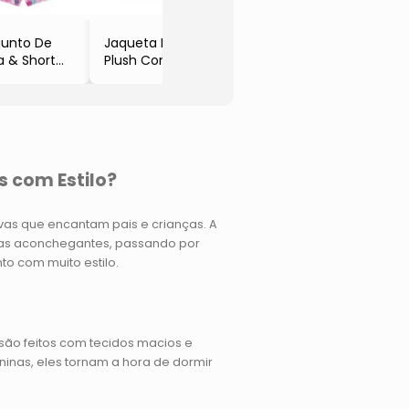
junto De
Jaqueta Em
a & Short
Plush Com
o
Bolsos
anco & Pink
- Verde Água
- Carinhoso
s com Estilo?
ivas que encantam pais e crianças. A
mas aconchegantes, passando por
o com muito estilo.
são feitos com tecidos macios e
inas, eles tornam a hora de dormir