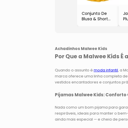
Conjunto De
Ja
Blusa & Short
Pl
Saia Godê
Bo
- Amarelo Claro
- 
& Amarelo
- 
Achadinhos Malwee Kids
Por Que a Malwee Kids É 
Quando o assunto é
moda infantil
, a M
marca oferece uma linha completa de 
vestidos encantadores e conjuntos prá
Pijamas Malwee Kids: Conforto
Nada como um bom pijama para garantir
respiráveis, ideais para manter o bem
ainda mais especial — e cheia de pers