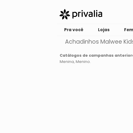
Pra você
Lojas
Fem
Achadinhos Malwee Kid
Catálogos de campanhas anterior
Menina
Menino