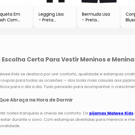
queta Em
Legging Lisa
Bermuda Lisa
Con
ush Com
- Preta
- Preta
Blus
lsos
- Malwee
- Malwee
Laç
Verde Limão
- Br
Carinhoso
a Escolha Certa Para Vestir Meninos e Menina
alwee Kids se destaca por unir conforto, qualidade e estampas criat
roupas para todas as ocasiões — dos looks mais casuais aos pija
ticos para o dia a dia. Tudo pensado para acompanhar o cresciment
 Que Abraça na Hora de Dormir
 noites tranquilas e cheias de conforto. Os
pijamas Malwee Kids
-estar durante o sono. Com estampas divertidas para meninos e men
onalidade.