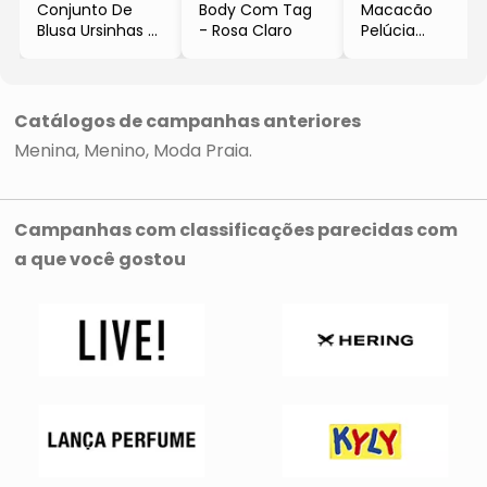
Conjunto De
Body Com Tag
Macacão
Blusa Ursinhas &
- Rosa Claro
Pelúcia
Short
- Marrom Claro
- Rosa Claro &
- Hering Kids
Azul
Catálogos de campanhas anteriores
Menina
Menino
Moda Praia
Campanhas com classificações parecidas com
a que você gostou