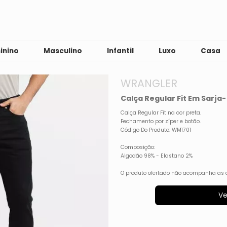
inino
Masculino
Infantil
Luxo
Casa
WRANGLER
Calça Regular Fit Em Sarja
Calça Regular Fit na cor preta.
Fechamento por zíper e botão.
Código Do Produto: WM1701
Composição:
Algodão 98% - Elastano 2%
O produto ofertado não acompanha as 
Ve