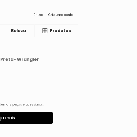
Entrar
Crie uma conta
Beleza
Liquida
Produtos
- Preta- Wrangler
demais peças e acessórios.
ja mais