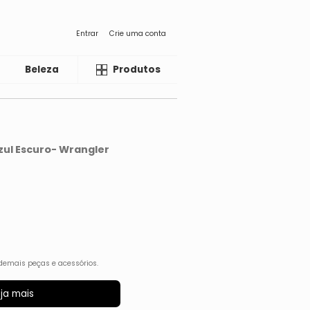
Entrar
Crie uma conta
Beleza
Liquida
Produtos
zul Escuro- Wrangler
demais peças e acessórios.
ja mais