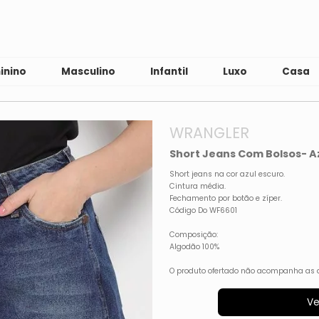
inino
Masculino
Infantil
Luxo
Casa
WRANGLER
Short Jeans Com Bolsos- A
Short jeans na cor azul escuro.
Cintura média.
Fechamento por botão e zíper.
Código Do WF6601
Composição:
Algodão 100%
O produto ofertado não acompanha as 
Ve