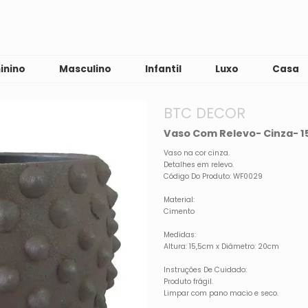
inino
Masculino
Infantil
Luxo
Casa
BTC DECOR
Vaso Com Relevo- Cinza- 1
Vaso na cor cinza.
Detalhes em relevo.
Código Do Produto: WF0029
Material:
Cimento
Medidas:
Altura: 15,5cm x Diâmetro: 20cm
Instruções De Cuidado:
Produto frágil.
Limpar com pano macio e seco.