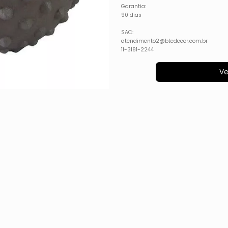
Garantia:
90 dias
SAC:
atendimento2@btcdecor.com.br
11-3181-2244
Ve