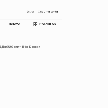
Entrar
Crie uma conta
Beleza
Liquida
Produtos
5,5xØ20cm- Btc Decor