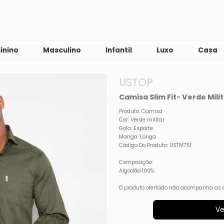
inino
Masculino
Infantil
Luxo
Casa
USTOP
Camisa Slim Fit- Verde Mili
Produto: Camisa
Cor: Verde militar
Gola: Esporte
Manga: Longa
Código Do Produto: USTM751
Composição:
Algodão 100%
O produto ofertado não acompanha as 
Ve