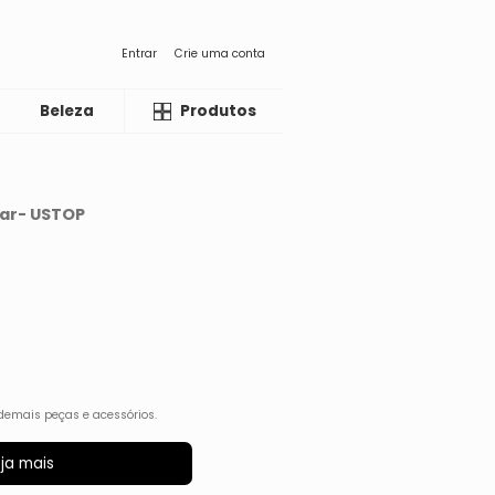
Entrar
Crie uma conta
Beleza
Liquida
Produtos
tar- USTOP
demais peças e acessórios.
ja mais