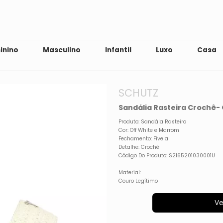
inino
Masculino
Infantil
Luxo
Casa
SCHUTZ
Sandália Rasteira Crochê-
Produto: Sandála Rasteira
Cor: Off White e Marrom
Fechamento: Fivela
Detalhe: Crochê
Código Do Produto: S2165201030001U
Material:
Couro Legítimo
Ve