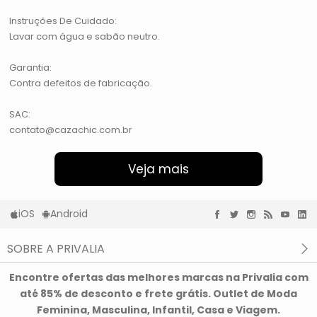
Instruções De Cuidado:
Lavar com água e sabão neutro.
Garantia:
Contra defeitos de fabricação.
SAC:
contato@cazachic.com.br
Veja mais
iOS
Android
SOBRE A PRIVALIA
O que é a Privalia?
Encontre ofertas das melhores marcas na Privalia com
Privacidade e Cookies
até 85% de desconto e frete grátis. Outlet de Moda
Condições de uso
Feminina, Masculina, Infantil, Casa e Viagem.