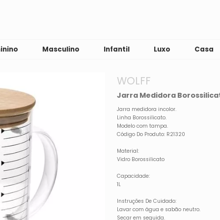
inino
Masculino
Infantil
Luxo
Casa
WOLFF
Jarra Medidora Borossilicat
Jarra medidora incolor.
Linha Borossilicato.
Modelo com tampa.
Código Do Produto: R21320
Material:
Vidro Borossilicato
Capacidade:
1L
Instruções De Cuidado:
Lavar com água e sabão neutro.
Secar em seguida.