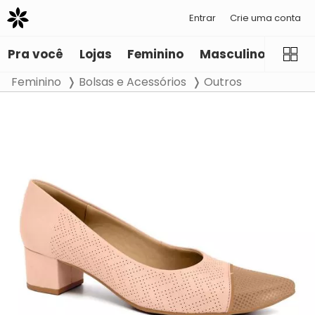
Entrar
Crie uma conta
Pra você
Lojas
Feminino
Masculino
Infant
Feminino
Bolsas e Acessórios
Outros