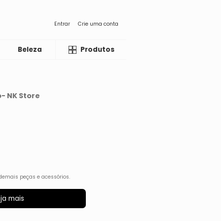
Entrar
Crie uma conta
Beleza
Liquida
Produtos
- NK Store
demais peças e acessórios.
ja mais