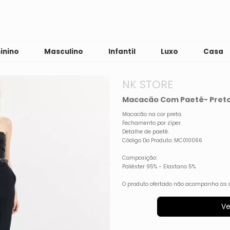
inino
Masculino
Infantil
Luxo
Casa
NK STORE
Macacão Com Paetê- Preto
Macacão na cor preta.
Fechamento por zíper.
Detalhe de paetê.
Código Do Produto: MC010066
Composição:
Poliéster 95% - Elastano 5%
O produto ofertado não acompanha as 
Ve