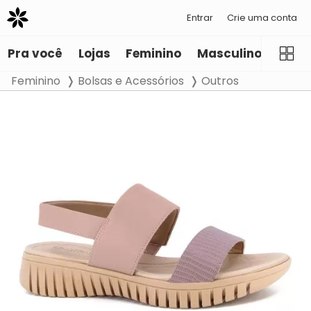
Entrar
Crie uma conta
Pra você
Lojas
Feminino
Masculino
Infant
Feminino
Bolsas e Acessórios
Outros