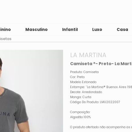
inino
Masculino
Infantil
Luxo
Casa
setas
LA MARTINA
Camiseta ®- Preto- La Mart
Produto: Camiseta
Cor: Preto
Modelo Estonado
Estampa: `La Martina® Buenos Aires 19
Decote: Arredondado
Manga: Curta
Código Do Produto: LMU2022007
Composição:
Algodão 100%
O produto ofertado não acompanha as 