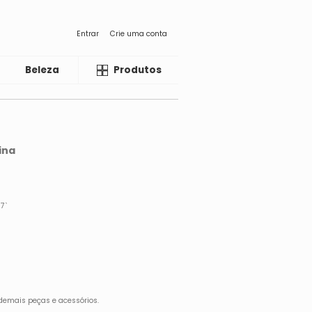
Entrar
Crie uma conta
Beleza
Liquida
Produtos
ina
87`
demais peças e acessórios.