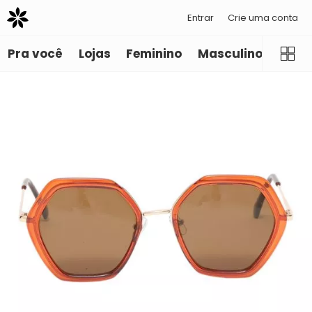
Entrar
Crie uma conta
Pra você
Lojas
Feminino
Masculino
Infant