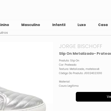
inino
Masculino
Infantil
Luxo
Casa
utros
JORGE BISCHOFF
Slip On Metalizado- Pratea
Produto: Slip On
Cor: Prateado
Textura: Metalizada, matelassê
Código Do Produto: J10024023010
Material:
Couro Legítimo
Ve