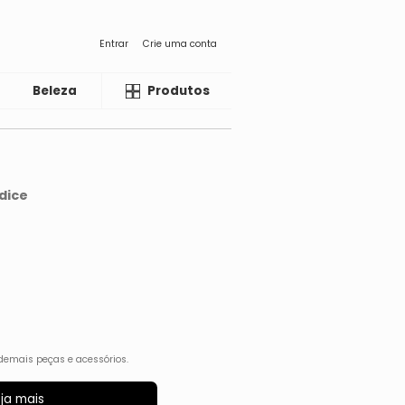
Entrar
Crie uma conta
Beleza
Liquida
Produtos
dice
demais peças e acessórios.
ja mais