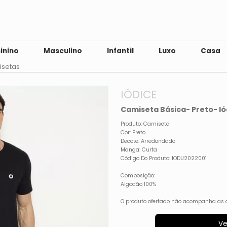
inino
Masculino
Infantil
Luxo
Casa
setas
IÓDICE
Camiseta Básica- Preto- Ió
Produto: Camiseta
Cor: Preto
Decote: Arredondado
Manga: Curta
Código Do Produto: IODU2022001
Composição:
Algodão 100%
O produto ofertado não acompanha as 
Ve