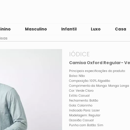
inino
Masculino
Infantil
Luxo
Casa
isas
IÓDICE
Camisa Oxford Regular- Ve
Principais especificações do produto:
Bolso: Não
Composição: 100% Algodão
Comprimento da Manga: Manga Longa
Cor: Verde Claro
Estilo: Casual
Fechamento: Botão
Gola: Colarinho
Indicado Para: Lazer
Modelagem: Regular
Ocasião: Casual
Punho com Botão: Sim