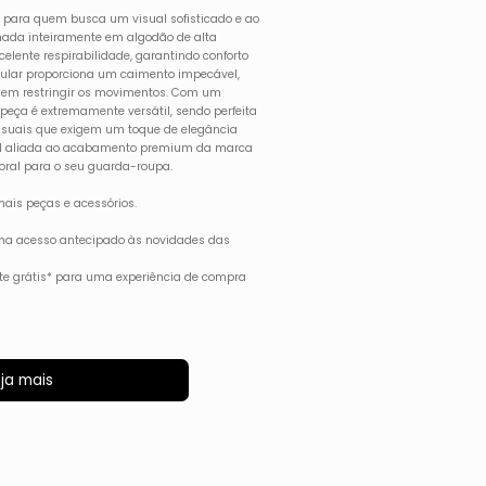
l para quem busca um visual sofisticado e ao
ada inteiramente em algodão de alta
elente respirabilidade, garantindo conforto
gular proporciona um caimento impecável,
sem restringir os movimentos. Com um
peça é extremamente versátil, sendo perfeita
asuais que exigem um toque de elegância
ford aliada ao acabamento premium da marca
oral para o seu guarda-roupa.
ais peças e acessórios.
ha acesso antecipado às novidades das
rete grátis* para uma experiência de compra
ja mais