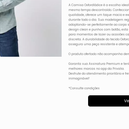
A Camisa OxfordIódice é a escolha idea
mesmo tempo descontraído. Confeccion
qualidade, oferece um toque macio e exc
durante todo o dia. Sua modelagem re
adaptando-se perfeitamente ao corpo 
design clean e punhos com botão, esta 
para momentos de lazer ou ocasiões c
discreta. A durabilidade do tecido Ox
assegura uma peça resistente e atemp
O produto ofertado não acompanha dem
Garanta sua Assinatura Premium e ten
melhores marcas no app da Privalia.
Desfrute do atendimento prioritário e f
inimaginável!
*Consulte condições
Ve