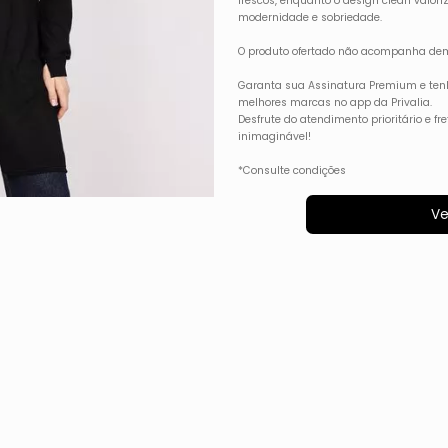
frescos, enquanto o design clean valor
modernidade e sobriedade.
O produto ofertado não acompanha dem
Garanta sua Assinatura Premium e ten
melhores marcas no app da Privalia.
Desfrute do atendimento prioritário e f
inimaginável!
*Consulte condições
Ve