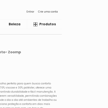
Entrar
Crie uma conta
Beleza
Liquida
Produtos
reto- Zoomp
scolha perfeita para quem busca conforto
70% viscose e 30% poliéster, oferece uma
rantindo durabilidade e fácil manutenção. A
ferem versatilidade, permitindo combinações
sde o dia a dia até ambientes de trabalho ou
ciona proteção e conforto em dias mais