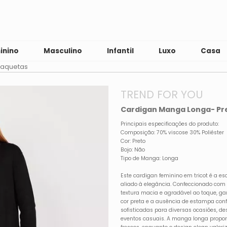
inino
Masculino
Infantil
Luxo
Casa
Jaquetas
TREND FOR YOU
Cardigan Manga Longa- P
Principais especificações do produto:
Composição: 70% viscose 30% Poliéster
Cor: Preto
Bojo: Não
Tipo de Manga: Longa
Este cardigan feminino em tricot é a e
aliado à elegância. Confeccionado com 
textura macia e agradável ao toque, ga
cor preta e a ausência de estampa con
sofisticadas para diversas ocasiões, de
eventos casuais. A manga longa propor