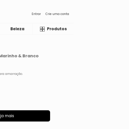
Entrar
Crie uma conta
Beleza
Liquida
Produtos
 Marinho & Branco
para amarração.
ja mais