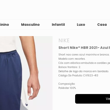
inino
Masculino
Infantil
Luxo
Casa
NIKE
Short Nike® HBR 2021- Azul
Short nas cores azul marinho e branca.
Modelo com recortes.
Cós com elástico embutido e cordões 
Bolsos frontais: 2.
Detalhe de logo da marca em bordado.
Código Do Produto: CV1923-413
Composição:
Poliéster 100%
Ve