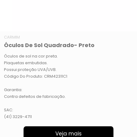
CARMIM
Óculos De Sol Quadrado- Preto
Óculos de sol na cor preta.
Plaquetas embutidas.
Possui proteção UVA/UVB.
Código Do Produto: CRM42311C1
Garantia:
Contra defeitos de fabricação.
SAC:
(41) 3229-4711
Veja mais